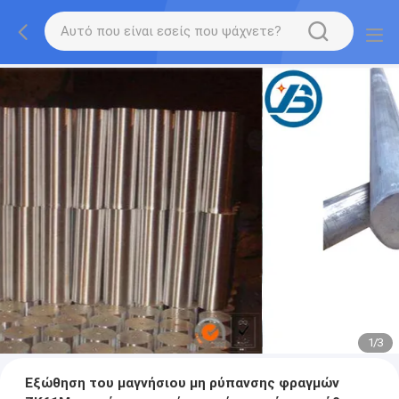
1
/
3
Εξώθηση του μαγνήσιου μη ρύπανσης φραγμών