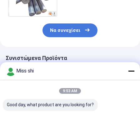
κραμάτων μαγνήσιου γύρω
από το απόθεμα φραγμών
Να συνεχίσει
Συνιστώμενα Προϊόντα
Miss shi
9:53 AM
Good day, what product are you looking for?
Λύσιμο μαγνήσιο
ASTM E8 Άλλαγμα
High Elongati
μαγνησίου Άλλαγμα
Magnesium All
μαγνησίου
Bars for Super
Corrosion
Resistance an
Καλύτερη τιμή
Καλύτερη τιμή
Καλύτερη 