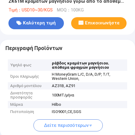
ZK61M κραμάτων μαγνήσιου γύρω από το απόθεμα
φραγμών
Τιμή：USD10~30/KGS
MOQ：100KG
Καλύτερη τιμή
Επικοινωνήστε
Περιγραφή Προϊόντων
,
ράβδος κραμάτων μαγνήσιου
Υψηλό φως
απόθεμα φραγμών μαγνήσιου
Η MoneyGram L/C, D/A, D/P, T/T,
Όροι πληρωμής
Western Union,
Αριθμό μοντέλου
AZ31B, AZ91
Δυνατότητα
100MT/μήνα
προσφοράς
Μάρκα
Hilbo
Πιστοποίηση
ISO9001,CE,SGS
Δείτε περισσότερων