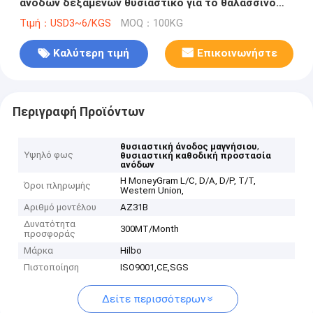
ανόδων δεξαμενών θυσιαστικό για το θαλασσινό
νερό
Τιμή：USD3~6/KGS
MOQ：100KG
Καλύτερη τιμή
Επικοινωνήστε
Περιγραφή Προϊόντων
,
θυσιαστική άνοδος μαγνήσιου
Υψηλό φως
θυσιαστική καθοδική προστασία
ανόδων
Η MoneyGram L/C, D/A, D/P, T/T,
Όροι πληρωμής
Western Union,
Αριθμό μοντέλου
AZ31B
Δυνατότητα
300MT/Month
προσφοράς
Μάρκα
Hilbo
Πιστοποίηση
ISO9001,CE,SGS
Δείτε περισσότερων