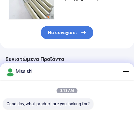
ανόδων δεξαμενών
θυσιαστικό για το θαλασσινό
νερό
Να συνεχίσει
Συνιστώμενα Προϊόντα
Miss shi
3:13 AM
Good day, what product are you looking for?
Υψηλή χημική υψηλή
Άνοδοι 99,9%
Τετραγωνική 
Drive τάση ανόδων
κραμάτων μαγνήσιου
κραμάτων μαγ
κραμάτων μαγνήσιου
CE θυσιαστική
για καθοδικά
δραστηριότητας
άνοδος κραμάτων
προστασία-