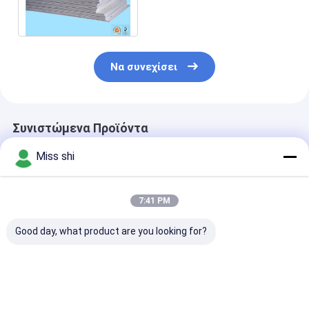
κραμάτων μαγνήσιου για τη
χαρακτική, χάραξη
Να συνεχίσει
Συνιστώμενα Προϊόντα
Miss shi
7:41 PM
Good day, what product are you looking for?
Συντελεστής
Δυνατότητα
Εξαιρετική
Θερμικής
τέντωσης 200MPa
διαμόρφωση 
Διαστολής 25×10⁻⁶K
φύλλο από κράμα
από κράμα
Φύλλο Κράματος
μαγνησίου
μαγνησίου με
Μαγνησίου Πάνελ με
προσφέροντας
ανωτική επίσ
Καλύτερη τιμή
Καλύτερη τιμή
Καλύτερη 