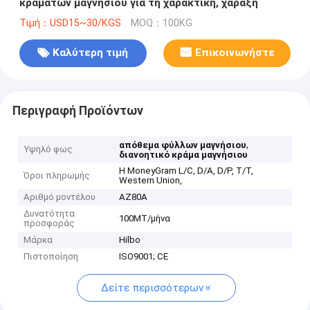
κραμάτων μαγνήσιου για τη χαρακτική, χάραξη
Τιμή：USD15~30/KGS
MOQ：100KG
Καλύτερη τιμή
Επικοινωνήστε
Περιγραφή Προϊόντων
,
απόθεμα φύλλων μαγνήσιου
Υψηλό φως
διανοητικό κράμα μαγνήσιου
Η MoneyGram L/C, D/A, D/P, T/T,
Όροι πληρωμής
Western Union,
Αριθμό μοντέλου
AZ80A
Δυνατότητα
100MT/μήνα
προσφοράς
Μάρκα
Hilbo
Πιστοποίηση
ISO9001; CE
Δείτε περισσότερων