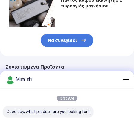
Παντός καιρού εκκινητής 2
πυρκαγιάς μαγνήσιου
έκτακτης ανάγκης σε 1
φραγμό καυσίμων μαγνήσιου
Να συνεχίσει
Συνιστώμενα Προϊόντα
Miss shi
5:30 AM
Good day, what product are you looking for?
Η πολλών χρήσεων
Στρατοπεδεύοντας
Πέτρινος χάλ
έκτακτη ανάγκη 2 σε
υπαίθριος
πυρκαγιάς