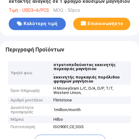
έκτακτης ανάγκης σε 1 φραγμό καυσίμων μαγνήσιου
Τιμή：USD3~6/PCS
MOQ：50pcs
Καλύτερη τιμή
Επικοινωνήστε
Περιγραφή Προϊόντων
στρατοπεδεύοντας εκκινητής
πυρκαγιάς μαγνήσιου
Υψηλό φως
,
εκκινητής πυρκαγιάς πυρόλιθου
φραγμών μαγνήσιου
Η MoneyGram L/C, D/A, D/P, T/T,
Όροι πληρωμής
Western Union,
Αριθμό μοντέλου
Flintstone
Δυνατότητα
1million/month
προσφοράς
Μάρκα
Hilbo
Πιστοποίηση
ISO9001,CE,SGS