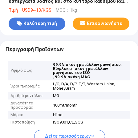
κατεργασία ύδατος και στο κύτταρο καυσίμου και
τις ηλιακές εφαρμογές
Τιμή：USD9~13/KGS
MOQ：1kg
Καλύτερη τιμή
Επικοινωνήστε
Περιγραφή Προϊόντων
,
99.9% σκόνη μετάλλων μαγνήσιου
Εύφλεκτη σκόνη μετάλλων
Υψηλό φως
μαγνήσιου του ISO
,
99.9% σκόνη MAG
L/C, D/A, D/P, T/T, Western Union,
Όροι πληρωμής
MoneyGram
Αριθμό μοντέλου
MG
Δυνατότητα
100mt/month
προσφοράς
Μάρκα
Hilbo
Πιστοποίηση
ISO9001,CE,SGS
Δείτε περισσότερων