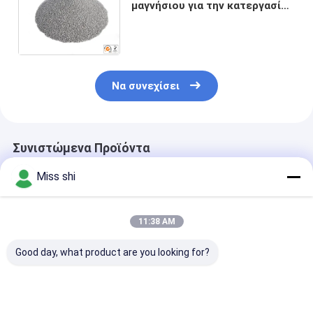
μαγνήσιου για την κατεργασία
ύδατος και στο κύτταρο
καυσίμου και τις ηλιακές
εφαρμογές
Να συνεχίσει
Συνιστώμενα Προϊόντα
Miss shi
11:38 AM
Good day, what product are you looking for?
200 Mesh Μαγνήσιο
Σφαιρική
Χονδρική σκό
Mg Σκόνη
παθητικοποίηση
μαγνήσιου υψ
Μαγνησίου σκόνη /
αγνότητας για